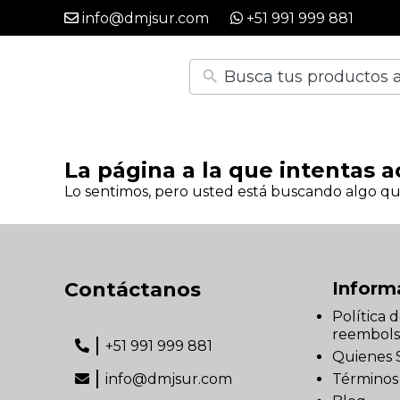
info@dmjsur.com
+51 991 999 881
La página a la que intentas a
Lo sentimos, pero usted está buscando algo qu
Contáctanos
Inform
Política 
reembols
+51 991 999 881
Quienes
info@dmjsur.com
Términos