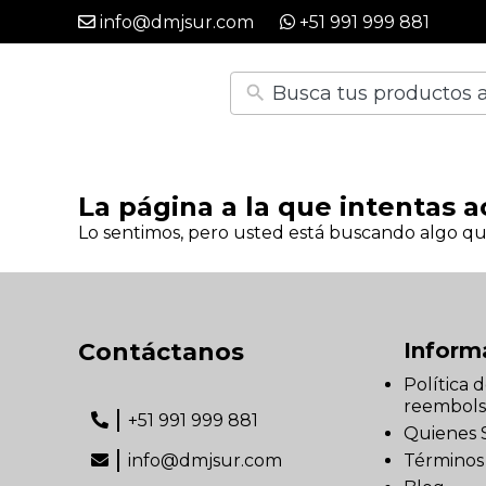
info@dmjsur.com
+51 991 999 881
La página a la que intentas a
Lo sentimos, pero usted está buscando algo qu
Contáctanos
Inform
Política 
reembols
+51 991 999 881
Quienes
info@dmjsur.com
Términos